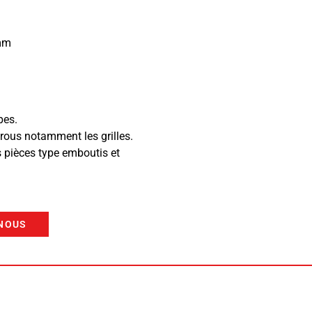
 mm
pes.
trous notamment les grilles.
s pièces type emboutis et
NOUS